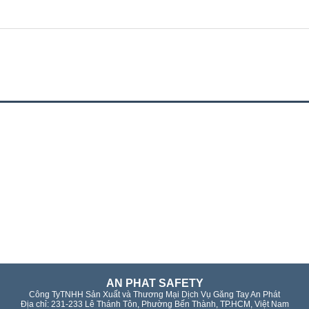
AN PHAT SAFETY
Công TyTNHH Sản Xuất và Thương Mại Dịch Vụ Găng Tay An Phát
Địa chỉ: 231-233 Lê Thánh Tôn, Phường Bến Thành, TP.HCM, Việt Nam