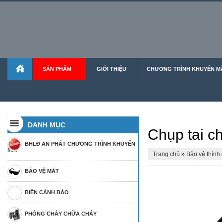
SẢN PHẨM
GIỚI THIỆU
CHƯƠNG TRÌNH KHUYẾN MÃ
DANH MỤC
Chụp tai c
BHLĐ AN PHÁT CHƯƠNG TRÌNH KHUYẾN
MÃI
Trang chủ
»
Bảo vệ thính 
BẢO VỆ MẮT
BIỂN CẢNH BÁO
PHÒNG CHÁY CHỮA CHÁY