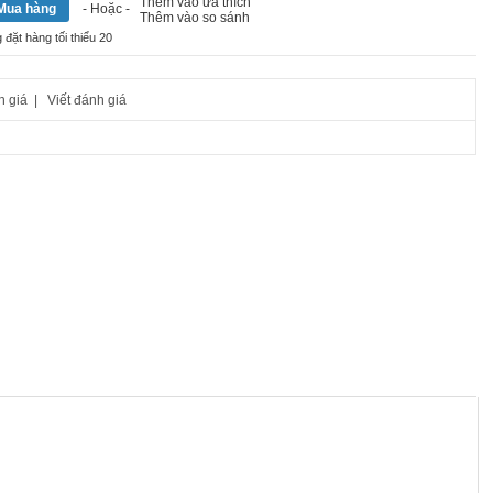
Thêm vào ưa thích
- Hoặc -
Thêm vào so sánh
đặt hàng tối thiểu 20
h giá
|
Viết đánh giá