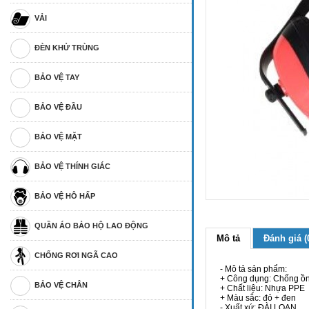
VẢI
ĐÈN KHỬ TRÙNG
BẢO VỆ TAY
BẢO VỆ ĐẦU
BẢO VỆ MẶT
BẢO VỆ THÍNH GIÁC
BẢO VỆ HÔ HẤP
QUẦN ÁO BẢO HỘ LAO ĐỘNG
Mô tả
Đánh giá (
CHỐNG RƠI NGÃ CAO
- Mô tả sản phẩm:
+ Công dụng: Chống ồ
BẢO VỆ CHÂN
+ Chất liệu: Nhựa PPE
+ Màu sắc: đỏ + đen
- Xuất xứ: ĐÀI LOAN