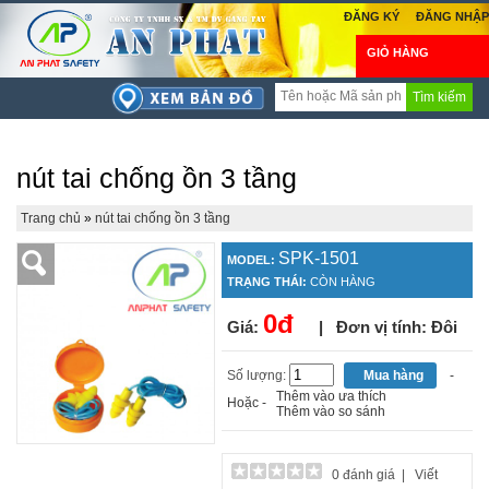
ĐĂNG KÝ
ĐĂNG NHẬP
GIỎ HÀNG
Tìm kiếm
nút tai chống ồn 3 tầng
Trang chủ
»
nút tai chống ồn 3 tầng
SPK-1501
MODEL:
TRẠNG THÁI:
CÒN HÀNG
0đ
Giá:
| Đơn vị tính: Đôi
Số lượng:
-
Thêm vào ưa thích
Hoặc -
Thêm vào so sánh
0 đánh giá
|
Viết