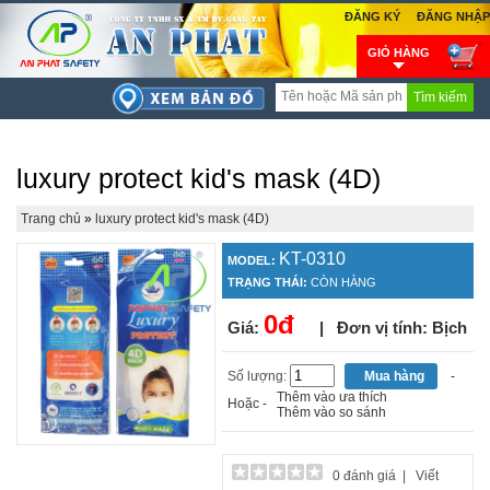
ĐĂNG KÝ
ĐĂNG NHẬP
GIỎ HÀNG
Tìm kiếm
luxury protect kid's mask (4D)
Trang chủ
»
luxury protect kid's mask (4D)
KT-0310
MODEL:
TRẠNG THÁI:
CÒN HÀNG
0đ
Giá:
| Đơn vị tính: Bịch
Số lượng:
-
Thêm vào ưa thích
Hoặc -
Thêm vào so sánh
0 đánh giá
|
Viết