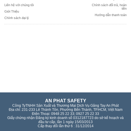
Liên hệ với chúng tôi
Chính sách đổi trả, hoàn
tiền
Giới Thiệu
Hướng dẫn thanh toán
Chính sách đại lý
AN PHAT SAFETY
Công TyTNHH Sản Xuất và Thương Mại Dịch Vụ Găng Tay An Phát
Địa chỉ: 231-233 Lê Thánh Tôn, Phường Bến Thành, TP.HCM, Việt Nam
Điện Thoại: 0948 25 22 33; 0927 25 22 33
Giấy chứng nhận Đăng ký kinh doanh số 0312187723 do sở kế hoạch và
đầu tư cấp, lần 1 ngày 15/03/2013
Cấp thay đổi lần thứ 6 : 31/12/2014